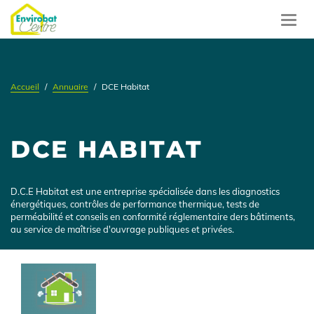
Aller
au
Toggl
contenu
navig
principal
Accueil
Annuaire
DCE Habitat
DCE HABITAT
Présentation
D.C.E Habitat est une entreprise spécialisée dans les diagnostics
énergétiques, contrôles de performance thermique, tests de
perméabilité et conseils en conformité réglementaire ders bâtiments,
au service de maîtrise d'ouvrage publiques et privées.
Logo