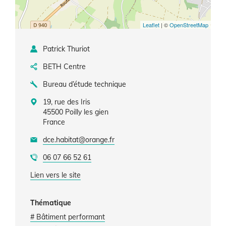
Leaflet
| ©
OpenStreetMap
Patrick Thuriot
BETH Centre
Bureau d’étude technique
19, rue des Iris
45500
Poilly les gien
France
dce.habitat@orange.fr
06 07 66 52 61
Lien vers le site
Thématique
# Bâtiment performant