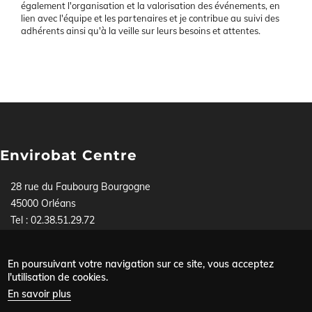
également l'organisation et la valorisation des événements, en
lien avec l'équipe et les partenaires et je contribue au suivi des
adhérents ainsi qu'à la veille sur leurs besoins et attentes.
Envirobat Centre
28 rue du Faubourg Bourgogne
45000 Orléans
Tel : 02.38.51.29.72
Pour toute demande, contactez-nous soit par téléphone,
soit via
notre formulaire
.
En poursuivant votre navigation sur ce site, vous acceptez
Mentions légales
l'utilisation de cookies.
Menu
Données personnelles
En savoir plus
Plan du site
Pied