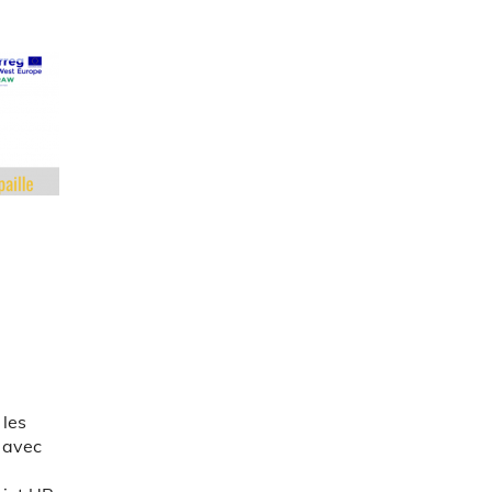
 les
s avec