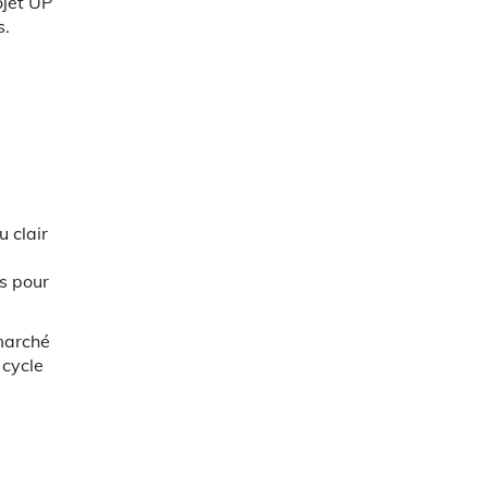
ojet UP
s.
u clair
és pour
 marché
 cycle