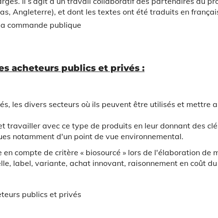
arges.
Il s’agit d’un travail collaboratif des partenaires du pr
s, Angleterre), et
dont les textes ont été traduits en françai
e la commande publique
s acheteurs publics et privés :
, les divers secteurs où ils peuvent être utilisés et mettre a
et travailler avec ce type de produits en leur donnant des cl
tiques notamment d'un point de vue environnemental.
en compte de critère « biosourcé » lors de l'élaboration de
lle, label, variante, achat innovant, raisonnement en coût du
teurs publics et privés