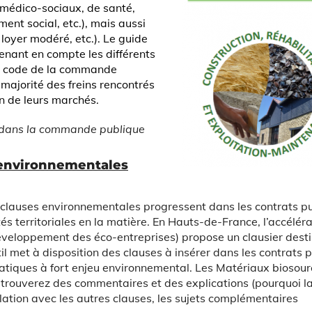
t médico-sociaux, de santé,
nt social, etc.), mais aussi
 loyer modéré, etc.).
Le guide
renant en compte les différents
e code de la commande
 majorité des freins rencontrés
n de leurs marchés.
s dans la commande publique
s environnementales
 clauses environnementales progressent dans les contrats pu
és territoriales en la matière. En Hauts-de-France, l’accélér
éveloppement des éco-entreprises) propose un clausier dest
til met à disposition des clauses à insérer dans les contrats p
matiques à fort enjeu environnemental. Les Matériaux biosour
 trouverez des commentaires et des explications (pourquoi l
culation avec les autres clauses, les sujets complémentaires