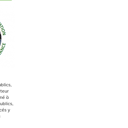
blics,
ateur
iné à
ublics,
cés y
a