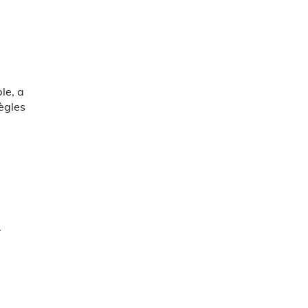
le, a
règles
e
.