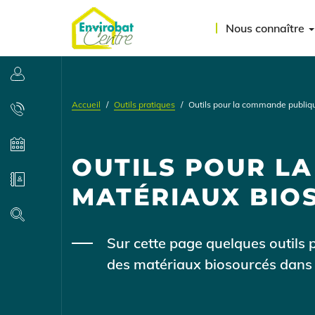
Aller
Menu
au
Nous connaître
contenu
du
principal
compte
Se connecter
de
Accueil
Outils pratiques
Outils pour la commande publiqu
l'utilisateur
Contact
Agenda
OUTILS POUR L
Annuaire
MATÉRIAUX BIO
Recherche
Contenu
Sur cette page quelques outils
des matériaux biosourcés dans