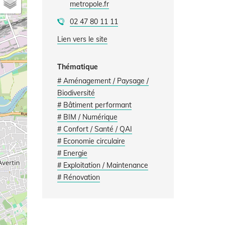
metropole.fr
02 47 80 11 11
Lien vers le site
Thématique
# Aménagement / Paysage /
Biodiversité
# Bâtiment performant
# BIM / Numérique
# Confort / Santé / QAI
# Economie circulaire
# Energie
# Exploitation / Maintenance
# Rénovation