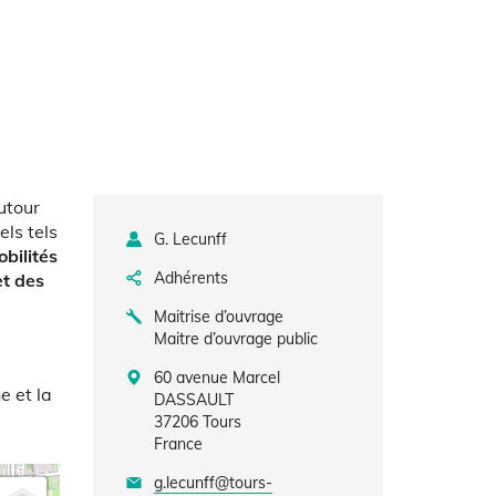
utour
els tels
G. Lecunff
bilités
Adhérents
et des
Maitrise d’ouvrage
Maitre d’ouvrage public
60 avenue Marcel
e et la
DASSAULT
37206
Tours
France
g.lecunff@tours-