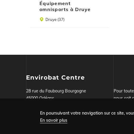
Équipement
omnisports à Druye
Lieu
Druye (37)
Envirobat Centre
28 rue du Faubourg Bourgogne
Pour tout
45000 Orléans
nous soit p
Tel : 02.38.51.29.72
notre form
En poursuivant votre navigation sur ce site, vous
En savoir plus