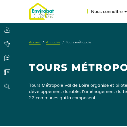
Aller
Menu
au
Nous connaître
contenu
du
principal
compte
Se connecter
de
Accueil
Annuaire
Tours métropole
l'utilisateur
Contact
Agenda
TOURS MÉTROP
Annuaire
Présentation
Tours Métropole Val de Loire organise et pilote
Recherche
développement durable, l'aménagement du territ
22 communes qui la composent.