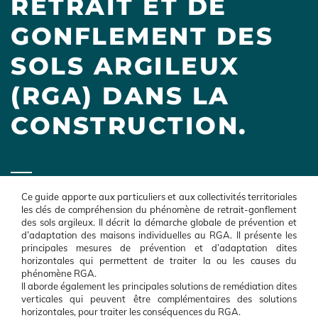
RETRAIT ET DE
GONFLEMENT DES
SOLS ARGILEUX
(RGA) DANS LA
CONSTRUCTION.
Ce guide apporte aux particuliers et aux collectivités territoriales
les clés de compréhension du phénomène de retrait-gonflement
des sols argileux. Il décrit la démarche globale de prévention et
d’adaptation des maisons individuelles au RGA. Il présente les
principales mesures de prévention et d’adaptation dites
horizontales qui permettent de traiter la ou les causes du
phénomène RGA.
Il aborde également les principales solutions de remédiation dites
verticales qui peuvent être complémentaires des solutions
horizontales, pour traiter les conséquences du RGA.