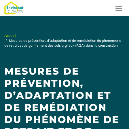
Aller
au
Toggl
contenu
navig
principal
Accueil
Mesures de prévention, d’adaptation et de remédiation du phénomène
de retrait et de gonflement des sols argileux (RGA) dans la construction.
MESURES DE
PRÉVENTION,
D’ADAPTATION ET
DE REMÉDIATION
DU PHÉNOMÈNE DE