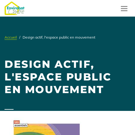
Aller
au
Toggl
contenu
navig
principal
Accueil
Design actif, l'espace public en mouvement
DESIGN ACTIF,
L'ESPACE PUBLIC
EN MOUVEMENT
Image