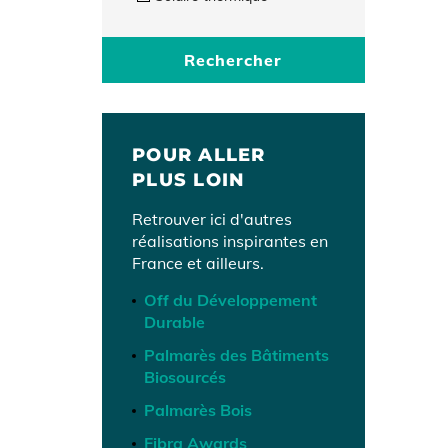
Rechercher
POUR ALLER
PLUS LOIN
Retrouver ici d'autres
réalisations inspirantes en
France et ailleurs.
Off du Développement
Durable
Palmarès des Bâtiments
Biosourcés
Palmarès Bois
Fibra Awards