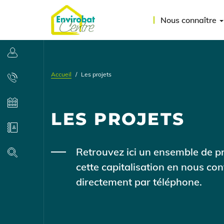
Aller
Menu
au
Nous connaître
contenu
du
principal
compte
Se connecter
de
Accueil
Les projets
l'utilisateur
Contact
Agenda
LES PROJETS
Annuaire
Contenu
Retrouvez ici un ensemble de pr
Recherche
cette capitalisation en nous co
directement par téléphone.