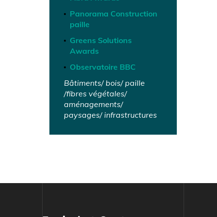
Panorama Construction
paille
Greens Solutions
Awards
Observatoire BBC
Bâtiments/ bois/ paille
/fibres végétales/
aménagements/
paysages/ infrastructures