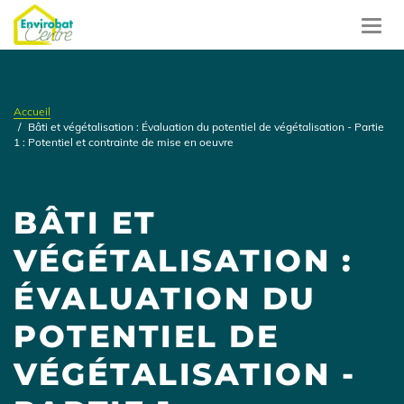
Aller
au
Toggl
contenu
navig
principal
Accueil
Bâti et végétalisation : Évaluation du potentiel de végétalisation - Partie
1 : Potentiel et contrainte de mise en oeuvre
BÂTI ET
VÉGÉTALISATION :
ÉVALUATION DU
POTENTIEL DE
VÉGÉTALISATION -