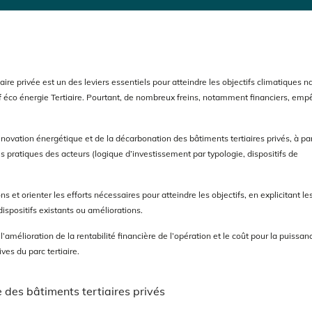
ire privée est un des leviers essentiels pour atteindre les objectifs climatiques n
itif éco énergie Tertiaire. Pourtant, de nombreux freins, notamment financiers, em
novation énergétique et de la décarbonation des bâtiments tertiaires privés, à par
des pratiques des acteurs (logique d’investissement par typologie, dispositifs de
ns et orienter les efforts nécessaires pour atteindre les objectifs, en explicitant le
ispositifs existants ou améliorations.
 l’amélioration de la rentabilité financière de l’opération et le coût pour la puissan
ves du parc tertiaire.
des bâtiments tertiaires privés