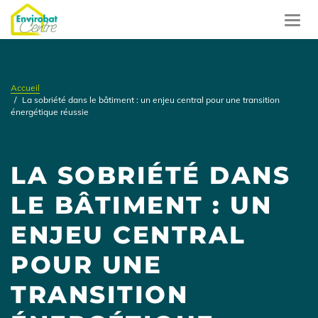
Aller
au
Toggl
contenu
navig
principal
Accueil
La sobriété dans le bâtiment : un enjeu central pour une transition
énergétique réussie
LA SOBRIÉTÉ DANS
LE BÂTIMENT : UN
ENJEU CENTRAL
POUR UNE
TRANSITION