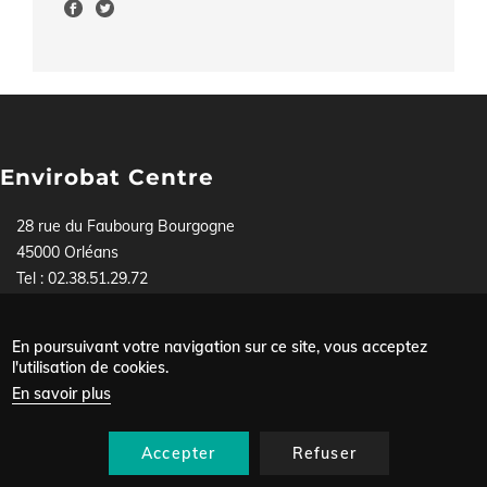
Envirobat Centre
28 rue du Faubourg Bourgogne
45000 Orléans
Tel : 02.38.51.29.72
Pour toute demande, contactez-nous soit par téléphone,
soit via
notre formulaire
.
En poursuivant votre navigation sur ce site, vous acceptez
Mentions légales
l'utilisation de cookies.
Menu
Données personnelles
En savoir plus
Plan du site
Pied
Nous contacter
de
Accepter
Refuser
page