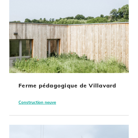
Ferme pédagogique de Villavard
Construction neuve
Villavard
Région Centre Val de Loire
Bâtiment Agricole
Bois-énergie