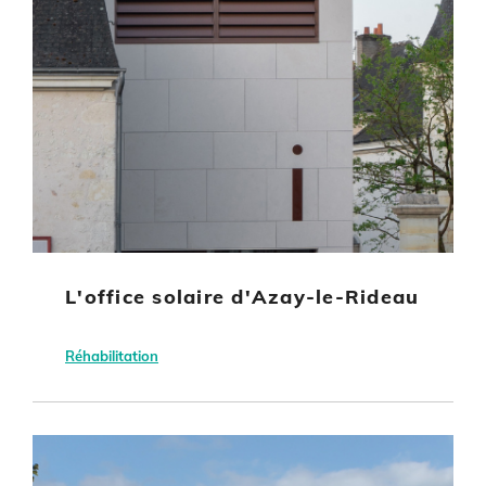
L'office solaire d'Azay-le-Rideau
Réhabilitation
Azay-le-Rideau
Communauté de Communes Touraine Vallée de
Equipement culturel ou sportif
Autre énergie renouvelable
l'Indre