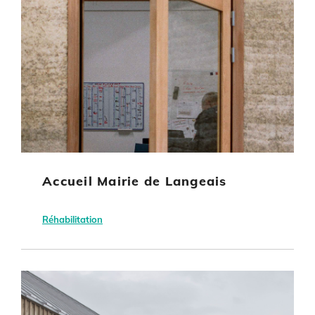
Accueil Mairie de Langeais
Réhabilitation
Langeais
Mairie de Langeais
Bâtiment tertiaire
Energie non renouvelable