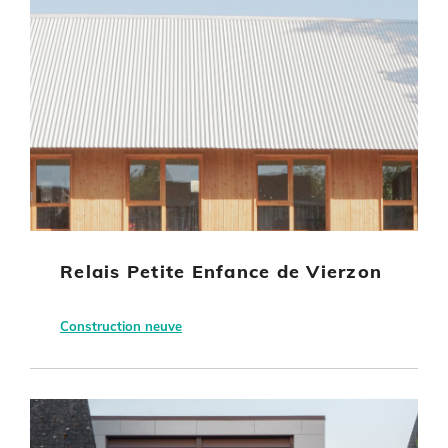
Relais Petite Enfance de Vierzon
Construction neuve
Vierzon
Commune de Vierzon
Bâtiment tertiaire
Energie non renouvelable