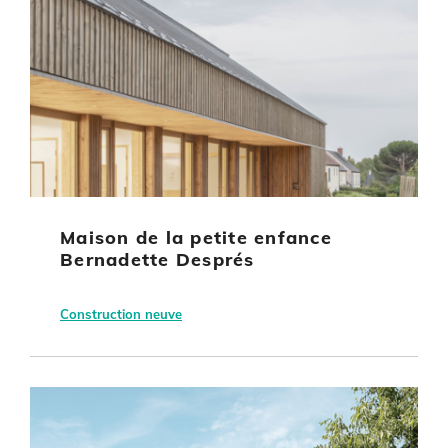
Maison de la petite enfance
Bernadette Després
Construction neuve
Semoy
Commune de Semoy
Equipement culturel ou sportif
Autre énergie renouvelable