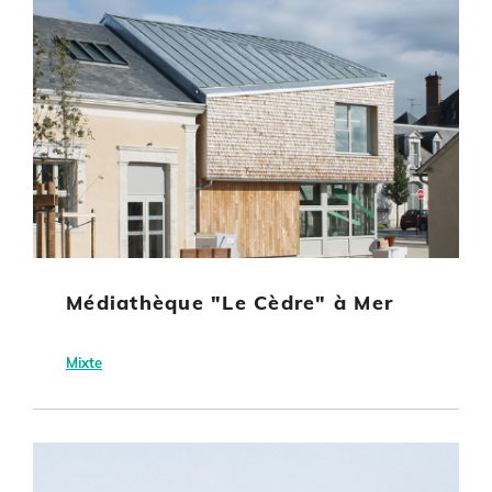
Médiathèque "Le Cèdre" à Mer
Mixte
Mer
Commune de Mer
Equipement culturel ou sportif
Energie non renouvelable