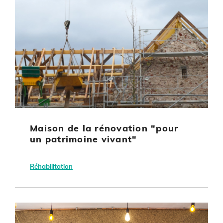
Maison de la rénovation "pour
un patrimoine vivant"
Réhabilitation
Rosnay (36)
Parc Naturel Régional de la Brenne
Habitat collectif
Autre énergie renouvelable