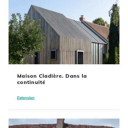
Maison Cladière. Dans la
continuité
Extension
Donnery (45)
Mme et M. Cladière
Habitat individuel
Bois-énergie