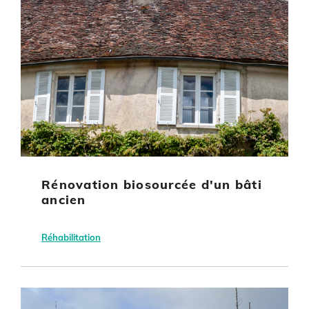
Rénovation biosourcée d'un bâti
ancien
Réhabilitation
Concremiers (36)
Sébastien Rigaud
Habitat individuel
Bois-énergie