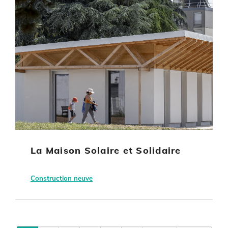
La Maison Solaire et Solidaire
Construction neuve
Châteauroux (36)
OPAC36
Equipement culturel ou sportif
Autre énergie renouvelable
Pagination