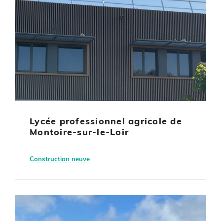
Lycée professionnel agricole de
Montoire-sur-le-Loir
Construction neuve
Montoire-sur-le-Loir
Région Centre Val de Loire
Etablissement d’enseignement
Energie non renouvelable