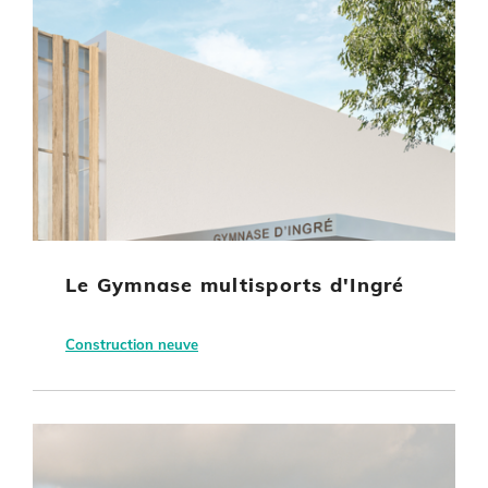
Le Gymnase multisports d'Ingré
Construction neuve
Ingré
Région Centre Val de Loire
Equipement culturel ou sportif
Autre énergie renouvelable