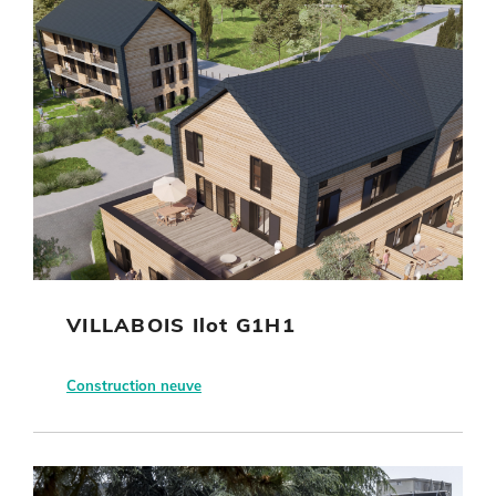
VILLABOIS Ilot G1H1
Construction neuve
Saint Jean de la Ruelle (45)
VALLOIRE Habitat
Habitat collectif