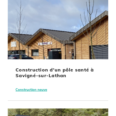
Construction d'un pôle santé à
Savigné-sur-Lathan
Construction neuve
Savigné-sur-Lathan (37)
CC Touraine Ouest Val de Loire
Bâtiment tertiaire
Géothermie