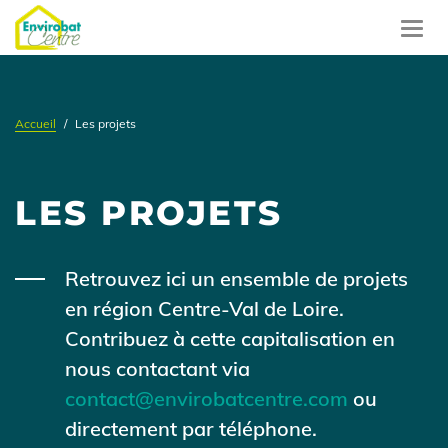
Aller
au
Toggl
contenu
navig
principal
Accueil
Les projets
LES PROJETS
Contenu
Retrouvez ici un ensemble de projets
en région Centre-Val de Loire.
Contribuez à cette capitalisation en
nous contactant via
contact@envirobatcentre.com
ou
directement par téléphone.