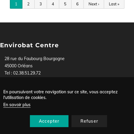
Page
1
Page
2
Page
3
Page
4
Page
5
Page
6
Page
Next ›
Dernière
Last »
courante
suivante
page
Envirobat Centre
28 rue du Faubourg Bourgogne
45000 Orléans
Tel : 02.38.51.29.72
Pour toute demande, contactez-nous soit par téléphone,
soit via
notre formulaire
.
En poursuivant votre navigation sur ce site, vous acceptez
Mentions légales
l'utilisation de cookies.
Menu
Données personnelles
En savoir plus
Plan du site
Pied
Nous contacter
de
Accepter
Refuser
page
Se connecter
Contact
Agenda
Annuaire
Recherche