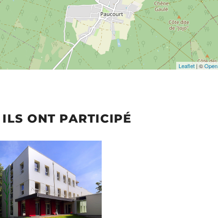
Leaflet
| ©
Open
ILS ONT PARTICIPÉ
ion