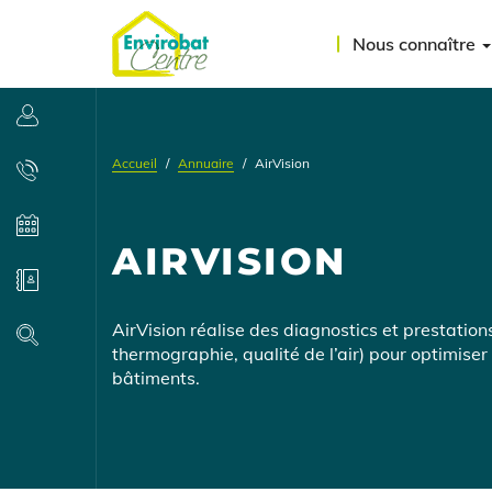
Aller
Menu
au
Nous connaître
contenu
du
principal
compte
Se connecter
de
Accueil
Annuaire
AirVision
l'utilisateur
Contact
Agenda
AIRVISION
Annuaire
Présentation
AirVision réalise des diagnostics et prestation
Recherche
thermographie, qualité de l’air) pour optimiser
bâtiments.