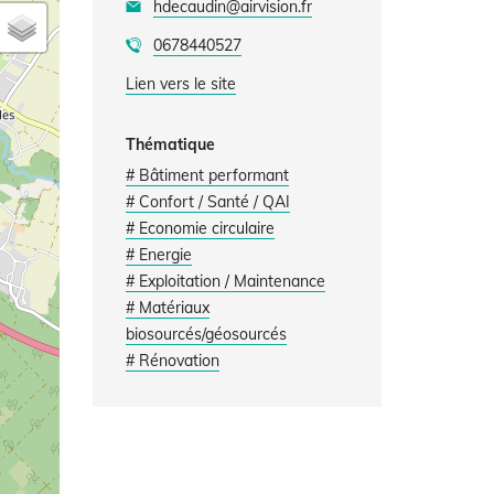
hdecaudin@airvision.fr
0678440527
Lien vers le site
Thématique
# Bâtiment performant
# Confort / Santé / QAI
# Economie circulaire
# Energie
# Exploitation / Maintenance
# Matériaux
biosourcés/géosourcés
# Rénovation