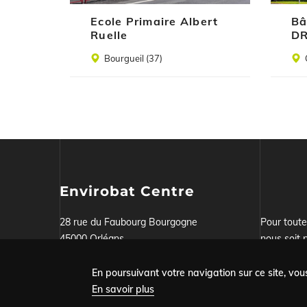
Ecole Primaire Albert
Bâ
Ruelle
DR
Lieu
Lieu
Bourgueil (37)
Envirobat Centre
28 rue du Faubourg Bourgogne
Pour tout
45000 Orléans
nous soit p
Tel : 02.38.51.29.72
notre form
En poursuivant votre navigation sur ce site, vous
En savoir plus