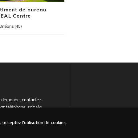
timent de bureau
EAL Centre
Orléans (45)
e demande, contactez-
ar téléphone, soit via
ulaire
.
 acceptez l'utilisation de cookies.