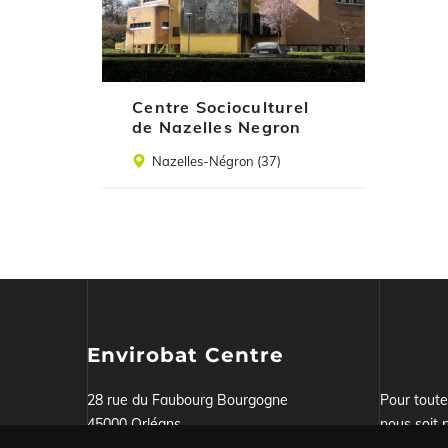
Centre Socioculturel
de Nazelles Negron
Lieu
Nazelles-Négron (37)
Envirobat Centre
28 rue du Faubourg Bourgogne
Pour tout
45000 Orléans
nous soit p