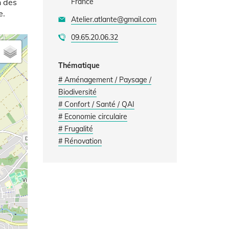
n des
France
e.
Atelier.atlante@gmail.com
09.65.20.06.32
Thématique
# Aménagement / Paysage /
Biodiversité
# Confort / Santé / QAI
# Economie circulaire
# Frugalité
# Rénovation