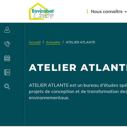
Aller
Menu
au
Nous connaître
contenu
du
principal
compte
Se connecter
de
Accueil
Annuaire
ATELIER ATLANTE
l'utilisateur
Contact
Agenda
ATELIER ATLANT
Annuaire
Présentation
ATELIER ATLANTE est un bureau d'études spé
Recherche
projets de conception et de transformation des
environnementaux.