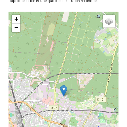
approche locale et une qualité d'exécution reconnue.
Latitude/Longitude
+
−