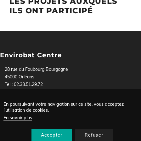
LES PROJETS AUXQUELS
ILS ONT PARTICIPÉ
Envirobat Centre
28 rue du Faubourg Bourgogne
45000 Orléans
Tel : 02.38.51.29.72
Pour toute demande, contactez-nous soit par téléphone,
soit via
notre formulaire
.
En poursuivant votre navigation sur ce site, vous acceptez
Mentions légales
l'utilisation de cookies.
Menu
Données personnelles
En savoir plus
Plan du site
Pied
Nous contacter
de
Accepter
Refuser