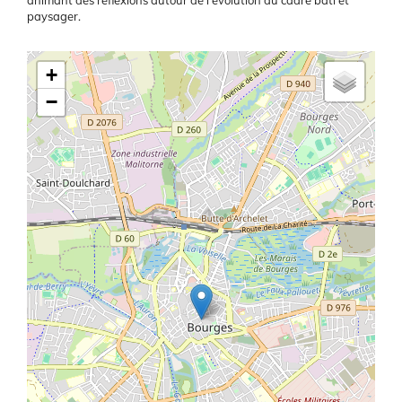
animant des réflexions autour de l'évolution du cadre bâti et
paysager.
Latitude/Longitude
+
−