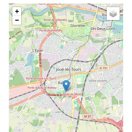
Latitude/Longitude
+
−