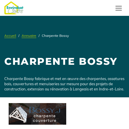
Aller
au
Toggl
contenu
navig
principal
Accueil
Annuaire
Charpente Bossy
CHARPENTE BOSSY
Présentation
Charpente Bossy fabrique et met en œuvre des charpentes, ossatures
bois, couvertures et menuiseries sur mesure pour des projets de
construction, extension ou rénovation à Langeais et en Indre-et-Loire.
Logo