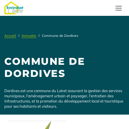
Aller
au
Toggl
contenu
navig
principal
Accueil
Annuaire
Commune de Dordives
COMMUNE DE
DORDIVES
Présentation
Dordives est une commune du Loiret assurant la gestion des services
municipaux, l'aménagement urbain et paysager, l'entretien des
infrastructures, et la promotion du développement local et touristique
pour ses habitants et visiteurs.
Logo