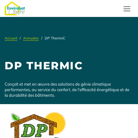
Aller
au
Toggl
contenu
navig
principal
Accueil
Annuaire
DP ThermiC
DP THERMIC
Présentation
Conçoit et met en œuvre des solutions de génie climatique
performantes, au service du confort, de l'efficacité énergétique et de
la durabilité des bâtiments.
Logo