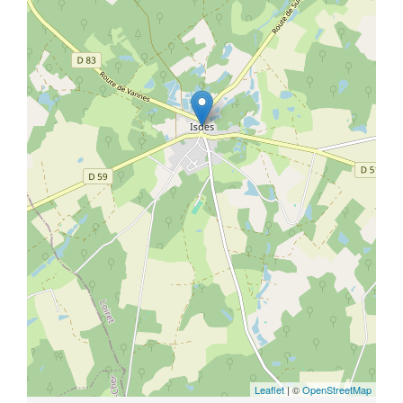
Leaflet
| ©
OpenStreetMap