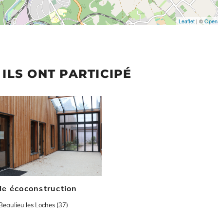
Leaflet
| ©
Open
ILS ONT PARTICIPÉ
ion
le écoconstruction
Beaulieu les Loches (37)