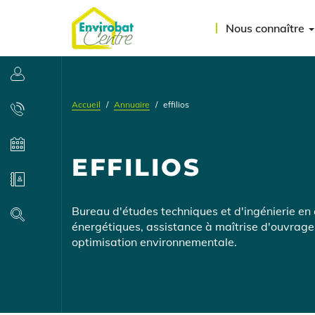
Aller
Menu
au
Nous connaître
contenu
du
principal
compte
Se connecter
de
Accueil
Annuaire
effilios
l'utilisateur
Contact
Agenda
EFFILIOS
Annuaire
Présentation
Bureau d'études techniques et d'ingénierie en
Recherche
énergétiques, assistance à maîtrise d'ouvrage,
optimisation environnementale.