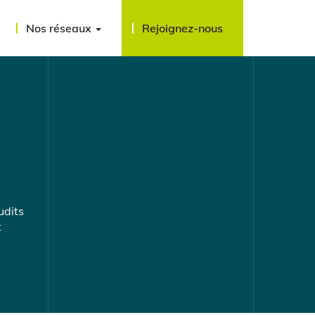
Nos réseaux
Rejoignez-nous
udits
t