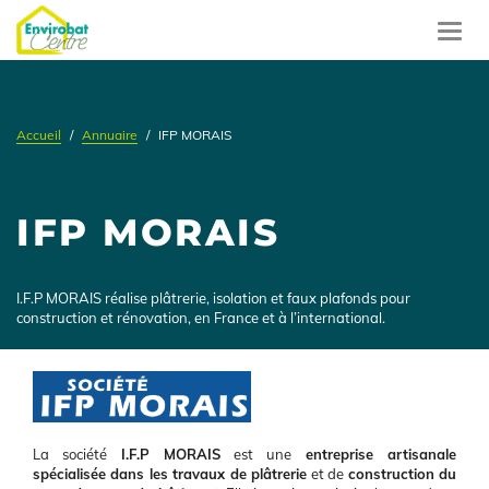
Aller
au
Toggl
contenu
navig
principal
Accueil
Annuaire
IFP MORAIS
IFP MORAIS
Présentation
I.F.P MORAIS réalise plâtrerie, isolation et faux plafonds pour
construction et rénovation, en France et à l’international.
Logo
Présentation
La société
I.F.P MORAIS
est une
entreprise artisanale
spécialisée dans les travaux de plâtrerie
et de
construction du