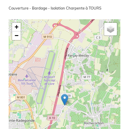
Présentation
Couverture - Bardage - Isolation Charpente à TOURS
Latitude/Longitude
+
−