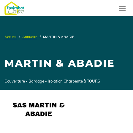
Aller
au
Toggl
contenu
navig
principal
Accueil
Annuaire
MARTIN & ABADIE
MARTIN & ABADIE
Présentation
Couverture - Bardage - Isolation Charpente à TOURS
Logo