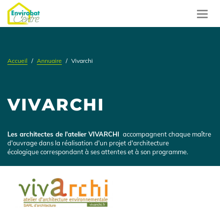
Aller
au
Toggl
contenu
navig
principal
Accueil
Annuaire
Vivarchi
VIVARCHI
Présentation
Les architectes de l'atelier VIVARCHI
accompagnent chaque maître
d'ouvrage dans la réalisation d'un projet d'architecture
écologique correspondant à ses attentes et à son programme.
Logo