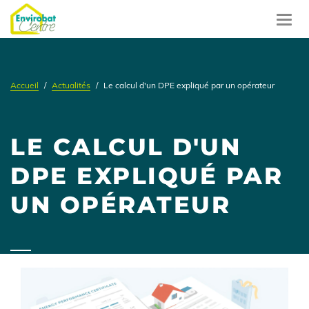
Aller
au
Toggl
contenu
navig
principal
Accueil
Actualités
Le calcul d'un DPE expliqué par un opérateur
LE CALCUL D'UN
DPE EXPLIQUÉ PAR
UN OPÉRATEUR
Contenu
illustration