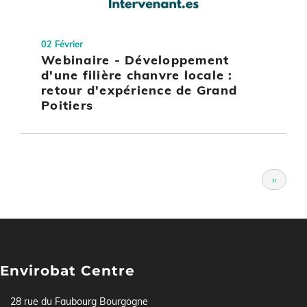
02 Février
Webinaire - Développement
d'une filière chanvre locale :
retour d'expérience de Grand
Poitiers
Pagination
Page
››
suivante
Envirobat Centre
28 rue du Faubourg Bourgogne