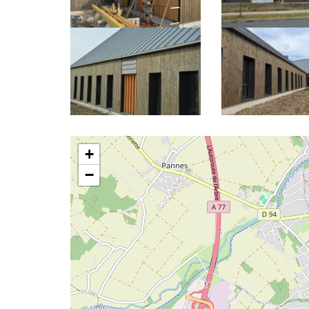
Latitude/Longitude
+
−