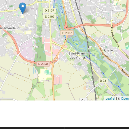
Leaflet
| ©
Open