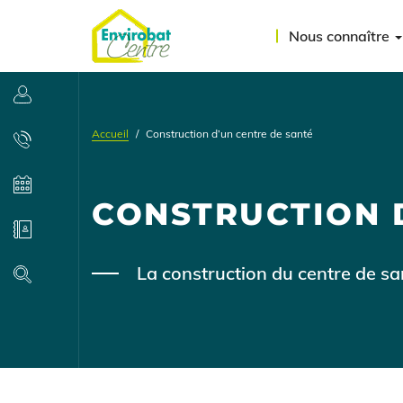
Aller
Menu
au
Nous connaître
contenu
du
principal
compte
Se connecter
de
Accueil
Construction d’un centre de santé
l'utilisateur
Contact
Agenda
CONSTRUCTION 
Annuaire
Body
La construction du centre de s
Recherche