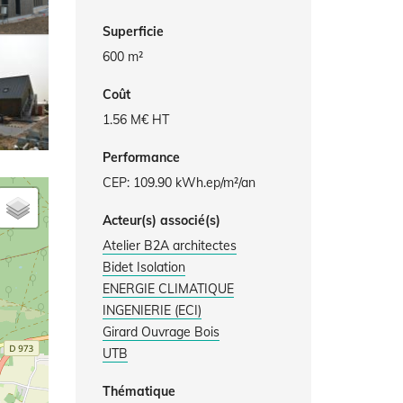
Superficie
600 m²
Coût
1.56 M€ HT
Performance
CEP: 109.90 kWh.ep/m²/an
Acteur(s) associé(s)
Atelier B2A architectes
Bidet Isolation
ENERGIE CLIMATIQUE
INGENIERIE (ECI)
Girard Ouvrage Bois
UTB
Thématique