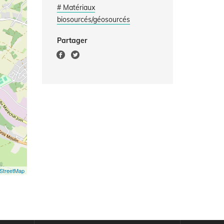
# Matériaux
biosourcés/géosourcés
Partager
StreetMap