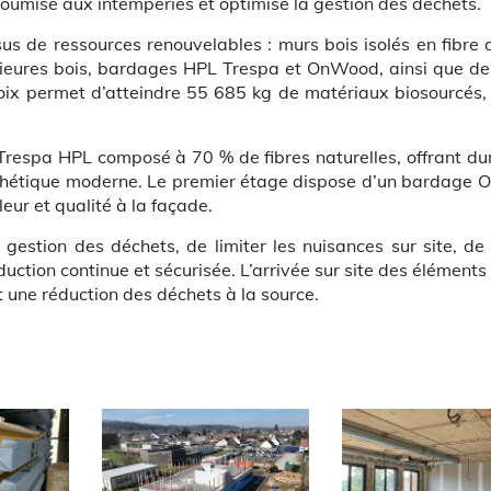
soumise aux intempéries et optimise la gestion des déchets.
us de ressources renouvelables : murs bois isolés en fibre 
érieures bois, bardages HPL Trespa et OnWood, ainsi que des
choix permet d’atteindre 55 685 kg de matériaux biosourcés,
respa HPL composé à 70 % de fibres naturelles, offrant dur
t esthétique moderne. Le premier étage dispose d’un bardage
eur et qualité à la façade.
 gestion des déchets, de limiter les nuisances sur site, de
uction continue et sécurisée. L’arrivée sur site des éléments
 une réduction des déchets à la source.