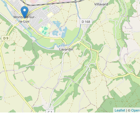
Leaflet
| ©
Open