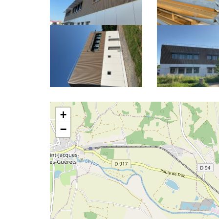
Latitude/Longitude
+
−