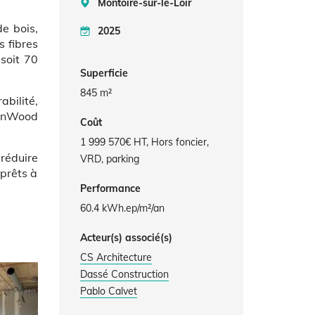
Montoire-sur-le-Loir
de bois,
2025
 fibres
 soit 70
Superficie
845 m²
abilité,
 OnWood
Coût
1 999 570€ HT, Hors foncier,
 réduire
VRD, parking
 prêts à
Performance
60.4 kWh.ep/m²/an
Acteur(s) associé(s)
CS Architecture
Dassé Construction
Pablo Calvet