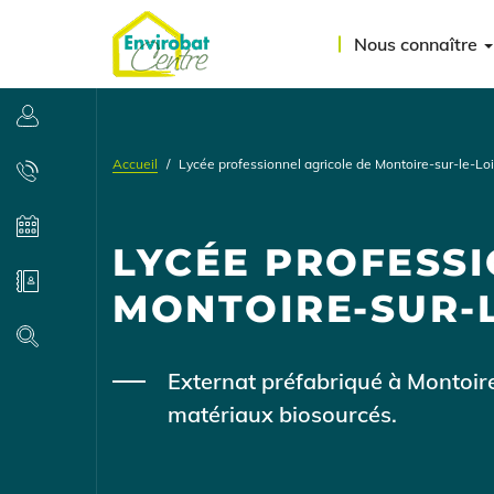
Aller
Menu
au
Nous connaître
contenu
du
principal
compte
Se connecter
de
Accueil
Lycée professionnel agricole de Montoire-sur-le-Loi
l'utilisateur
Contact
Agenda
LYCÉE PROFESSI
Annuaire
MONTOIRE-SUR-L
Recherche
Body
Externat préfabriqué à Montoire
matériaux biosourcés.