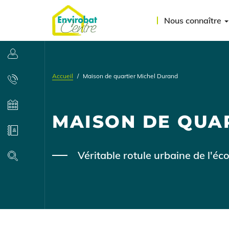
Aller
Menu
au
Nous connaître
contenu
du
principal
compte
Se connecter
de
Accueil
Maison de quartier Michel Durand
l'utilisateur
Contact
Agenda
MAISON DE QUA
Annuaire
Body
Véritable rotule urbaine de l'éc
Recherche