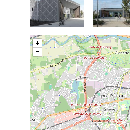
Latitude/Longitude
+
−