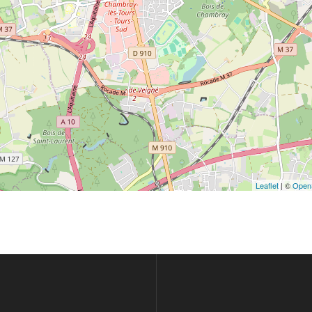
Leaflet
| ©
Open