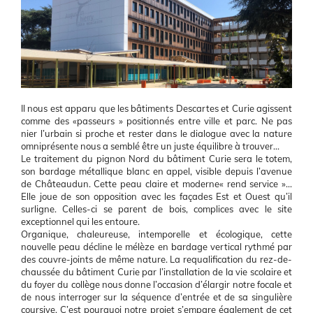
Body
Il nous est apparu que les bâtiments Descartes et Curie agissent
comme des «passeurs » positionnés entre ville et parc. Ne pas
nier l’urbain si proche et rester dans le dialogue avec la nature
omniprésente nous a semblé être un juste équilibre à trouver…
Le traitement du pignon Nord du bâtiment Curie sera le totem,
son bardage métallique blanc en appel, visible depuis l’avenue
de Châteaudun. Cette peau claire et moderne« rend service »…
Elle joue de son opposition avec les façades Est et Ouest qu’il
surligne. Celles-ci se parent de bois, complices avec le site
exceptionnel qui les entoure.
Organique, chaleureuse, intemporelle et écologique, cette
nouvelle peau décline le mélèze en bardage vertical rythmé par
des couvre-joints de même nature. La requalification du rez-de-
chaussée du bâtiment Curie par l’installation de la vie scolaire et
du foyer du collège nous donne l’occasion d’élargir notre focale et
de nous interroger sur la séquence d’entrée et de sa singulière
coursive. C’est pourquoi notre projet s’empare également de cet