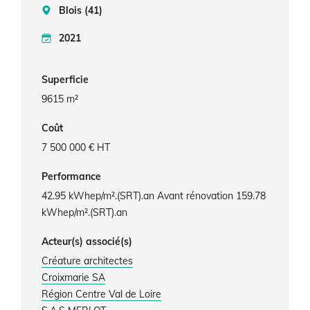
Blois (41)
2021
Superficie
9615 m²
Coût
7 500 000 € HT
Performance
42.95 kWhep/m².(SRT).an Avant rénovation 159.78
kWhep/m².(SRT).an
Acteur(s) associé(s)
Créature architectes
Croixmarie SA
Région Centre Val de Loire