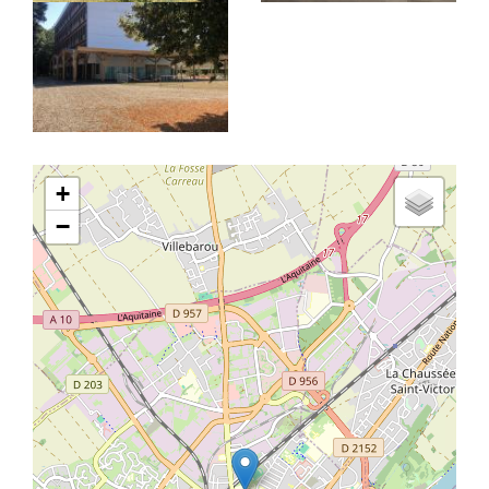
Latitude/Longitude
+
−