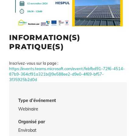
INFORMATION(S)
PRATIQUE(S)
Information(s) pratique(s)
Inscrivez-vous sur la page :
https://events.teams.microsoft.com/event/febfbd91-72f6-4514-
87b9-364cf91a321b@9e588ee2-d9e0-4f69-bf57-
3f35925b2d0d
Type d’événement
Webinaire
Organisé par
Envirobat