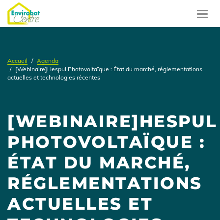
Aller
au
Toggl
contenu
navig
principal
Accueil
Agenda
[Webinaire]Hespul Photovoltaïque : État du marché, réglementations
actuelles et technologies récentes
[WEBINAIRE]HESPUL
PHOTOVOLTAÏQUE :
ÉTAT DU MARCHÉ,
RÉGLEMENTATIONS
ACTUELLES ET