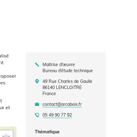
lisé
nt
Maitrise d’œuvre
Bureau d’étude technique
proposer
49 Rue Charles de Gaulle
res
86140
LENCLOITRE
France
t
contact@arcabois.fr
ux et
05 49 90 77 92
Thématique