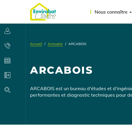
Aller
Menu
au
Nous connaître
contenu
du
principal
compte
Se connecter
de
Accueil
Annuaire
ARCABOIS
l'utilisateur
Contact
Agenda
ARCABOIS
Annuaire
Présentation
ARCABOIS est un bureau d'études et d'ingénier
Recherche
performantes et diagnostic techniques pour de