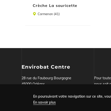
Crèche La souricette
Lieu
Cormenon (41)
Envirobat Centre
28 rue du Faubourg Bourgogne
Pour tout
45000 Orléans
nous soit p
Tel : 02.38.51.29.72
notre form
En poursuivant votre navigation sur ce site, vous
En savoir plus