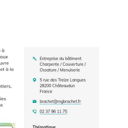
e à
caux
Entreprise du bâtiment
œuvre
Charpente / Couverture /
et à la
Ossature / Menuiserie
5 rue des Treize Langues
tiers,
28200
Châteaudun
France
ies
brachet@mgbrachet.fr
se
02 37 96 11 75
Thématique