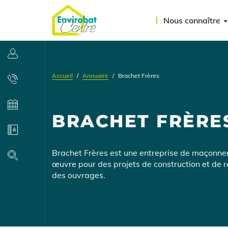
Aller
Menu
au
Nous connaître
contenu
du
principal
compte
Se connecter
de
Accueil
Annuaire
Brachet Frères
l'utilisateur
Contact
Agenda
BRACHET FRÈRE
Annuaire
Présentation
Brachet Frères est une entreprise de maçonne
Recherche
œuvre pour des projets de construction et de ré
des ouvrages.