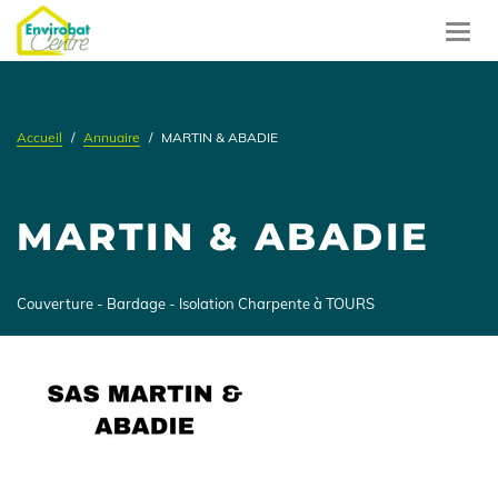
Aller
au
Toggl
contenu
navig
principal
Accueil
Annuaire
MARTIN & ABADIE
MARTIN & ABADIE
Présentation
Couverture - Bardage - Isolation Charpente à TOURS
Logo