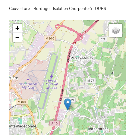
Présentation
Couverture - Bardage - Isolation Charpente à TOURS
Latitude/Longitude
+
−