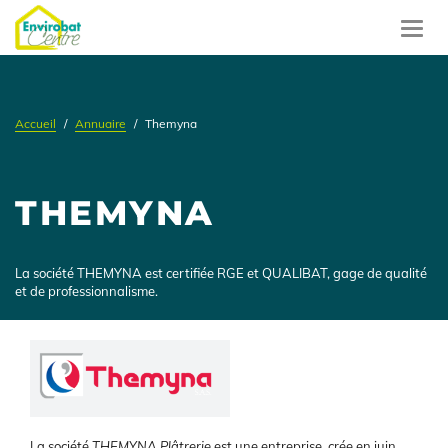
Aller
au
Toggl
contenu
navig
principal
Accueil
Annuaire
Themyna
THEMYNA
Présentation
La société THEMYNA est certifiée RGE et QUALIBAT, gage de qualité
et de professionnalisme.
Logo
Présentation
La société
THEMYNA Plâtrerie
est une entreprise, crée en juin