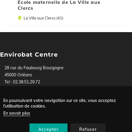
Ecole maternelle de La Ville aux
Clercs
Lieu
La Ville aux Clercs (41)
Envirobat Centre
28 rue du Faubourg Bourgogne
45000 Orléans
Tel : 02.38.51.29.72
Pour toute demande, contactez-nous soit par téléphone,
soit via
notre formulaire
.
En poursuivant votre navigation sur ce site, vous acceptez
Mentions légales
l'utilisation de cookies.
Menu
Données personnelles
En savoir plus
Plan du site
Pied
Nous contacter
de
Accepter
Refuser