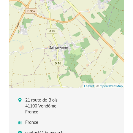
Leaflet
| ©
OpenStreetMap
21 route de Blois
41100
Vendôme
France
France
contact@themyna.fr