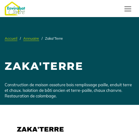
Aller
au
Toggl
contenu
navig
principal
Accueil
Annuaire
Zaka'Terre
ZAKA'TERRE
Présentation
Construction de maison ossature bois remplissage paille, enduit terre
et chaux. Isolation de bâti ancien et terre-paille, chaux chanvre.
Restauration de colombage.
Logo