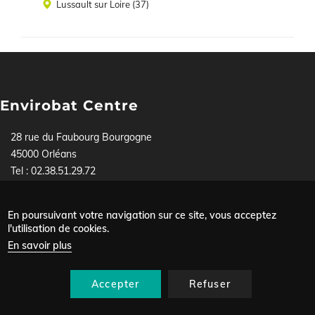
Lieu
Lussault sur Loire (37)
Envirobat Centre
28 rue du Faubourg Bourgogne
45000 Orléans
Tel : 02.38.51.29.72
Pour toute demande, contactez-nous soit par téléphone,
soit via
notre formulaire
.
En poursuivant votre navigation sur ce site, vous acceptez
Mentions légales
l'utilisation de cookies.
Menu
Données personnelles
En savoir plus
Plan du site
Pied
Nous contacter
de
Accepter
Refuser
page
Se connecter
Contact
Agenda
Annuaire
Recherche