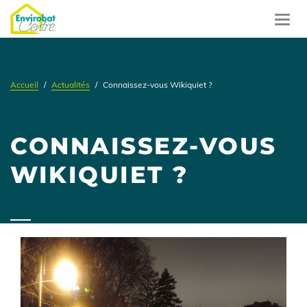
Aller
au
Toggl
contenu
navig
principal
Accueil
Actualités
Connaissez-vous Wikiquiet ?
CONNAISSEZ-VOUS
WIKIQUIET ?
Contenu
illustration