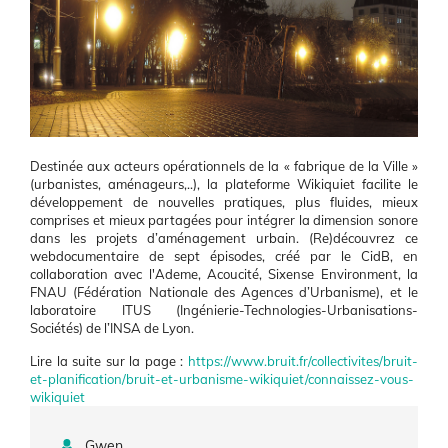
Contenu
Destinée aux acteurs opérationnels de la « fabrique de la Ville »
(urbanistes, aménageurs,..), la plateforme Wikiquiet facilite le
développement de nouvelles pratiques, plus fluides, mieux
comprises et mieux partagées pour intégrer la dimension sonore
dans les projets d’aménagement urbain.
(Re)découvrez ce
webdocumentaire de sept épisodes, créé par le CidB, en
collaboration avec l'Ademe, Acoucité, Sixense Environment, la
FNAU (Fédération Nationale des Agences d’Urbanisme), et le
laboratoire ITUS (Ingénierie-Technologies-Urbanisations-
Sociétés) de l’INSA de Lyon.
Lire la suite sur la page :
https://www.bruit.fr/collectivites/bruit-
et-planification/bruit-et-urbanisme-wikiquiet/connaissez-vous-
wikiquiet
Gwen