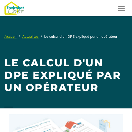
Aller
au
Toggl
contenu
navig
principal
Accueil
Actualités
Le calcul d'un DPE expliqué par un opérateur
LE CALCUL D'UN
DPE EXPLIQUÉ PAR
UN OPÉRATEUR
Contenu
illustration