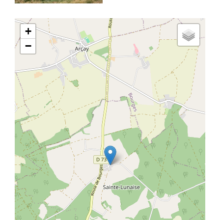
Latitude/Longitude
+
−