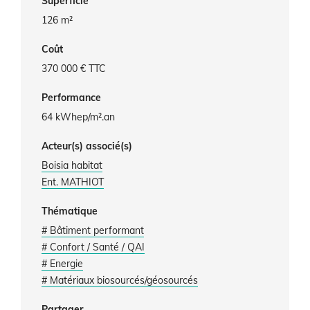
Superficie
126 m²
Coût
370 000 € TTC
Performance
64 kWhep/m².an
Acteur(s) associé(s)
Boisia habitat
Ent. MATHIOT
Thématique
# Bâtiment performant
# Confort / Santé / QAI
# Energie
# Matériaux biosourcés/géosourcés
Partager