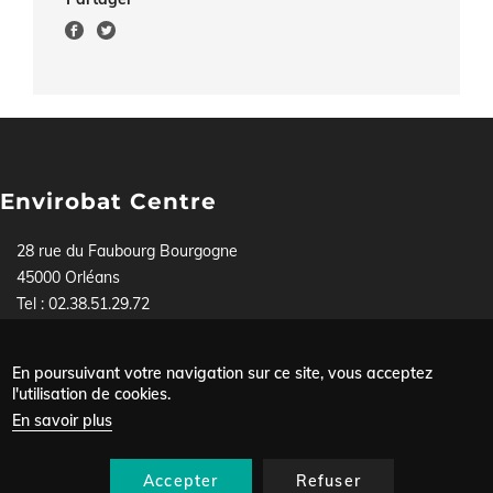
Envirobat Centre
28 rue du Faubourg Bourgogne
45000 Orléans
Tel : 02.38.51.29.72
Pour toute demande, contactez-nous soit par téléphone,
soit via
notre formulaire
.
En poursuivant votre navigation sur ce site, vous acceptez
Mentions légales
l'utilisation de cookies.
Menu
Données personnelles
En savoir plus
Plan du site
Pied
Nous contacter
de
Accepter
Refuser