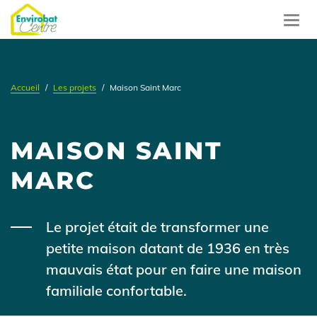
Aller
au
Toggl
contenu
navig
principal
Accueil
Les projets
Maison Saint Marc
MAISON SAINT
MARC
Body
Le projet était de transformer une
petite maison datant de 1936 en très
mauvais état pour en faire une maison
familiale confortable.