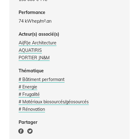
Performance
74 kWhep/m².an
Acteur(s) associé(s)
Ai(R)e Architecture
AQUATIRIS
PORTIER JN&M
Thématique
# Bâtiment performant
# Energie
# Frugalité
# Matériaux biosourcés/géosourcés
# Rénovation
Partager