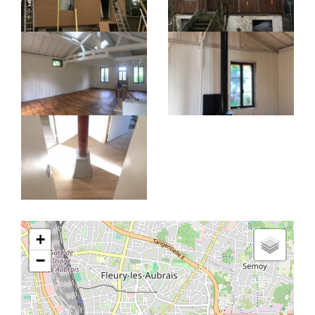
Latitude/Longitude
+
−