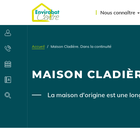
Aller
Menu
au
Nous connaître
contenu
du
principal
compte
Se connecter
de
Accueil
Maison Cladière. Dans la continuité
l'utilisateur
Contact
Agenda
MAISON CLADIÈR
Annuaire
Body
La maison d'origine est une lo
Recherche