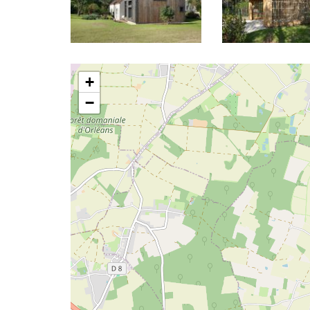
Latitude/Longitude
+
−