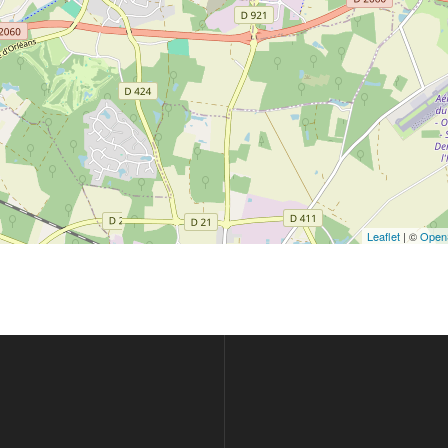
Leaflet
| ©
Open