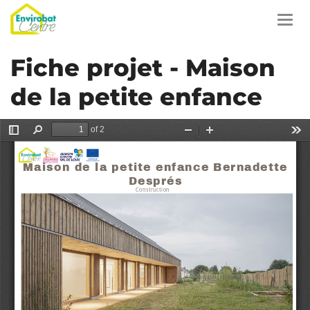
Aller
au
Toggl
contenu
navig
principal
Fiche projet - Maison
de la petite enfance