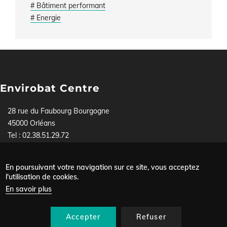
# Bâtiment performant
# Energie
Envirobat Centre
28 rue du Faubourg Bourgogne
45000 Orléans
Tel : 02.38.51.29.72
Pour toute demande, contactez-nous soit par téléphone,
soit via
notre formulaire
.
En poursuivant votre navigation sur ce site, vous acceptez
Mentions légales
l'utilisation de cookies.
Menu
Données personnelles
En savoir plus
Plan du site
Pied
Nous contacter
de
Accepter
Refuser