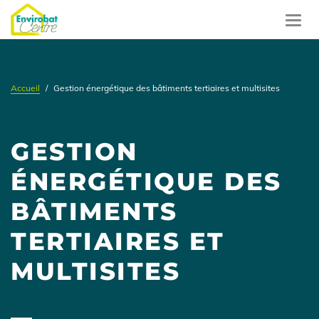
Aller
au
Toggl
contenu
navig
principal
Accueil
Gestion énergétique des bâtiments tertiaires et multisites
GESTION
ÉNERGÉTIQUE DES
BÂTIMENTS
TERTIAIRES ET
MULTISITES