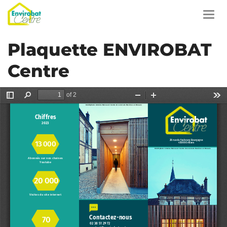
Aller
au
Toggl
contenu
navig
principal
Plaquette ENVIROBAT
Centre