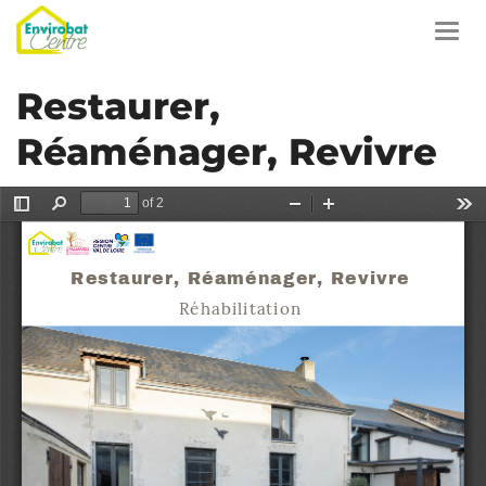
Aller
au
Toggl
contenu
navig
principal
Restaurer,
Réaménager, Revivre