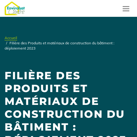
Aller
au
Toggl
contenu
navig
principal
Accueil
Filière des Produits et matériaux de construction du bâtiment :
déploiement 2023
FILIÈRE DES
PRODUITS ET
MATÉRIAUX DE
CONSTRUCTION DU
BÂTIMENT :