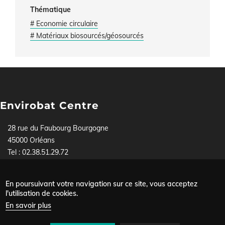
Thématique
# Economie circulaire
# Matériaux biosourcés/géosourcés
Envirobat Centre
28 rue du Faubourg Bourgogne
45000 Orléans
Tel : 02.38.51.29.72
Pour toute demande, contactez-nous soit par téléphone,
soit via
notre formulaire
.
En poursuivant votre navigation sur ce site, vous acceptez
Mentions légales
l'utilisation de cookies.
Menu
Données personnelles
En savoir plus
Plan du site
Pied