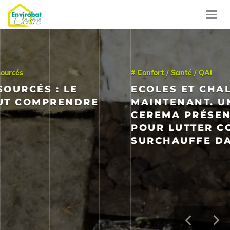
Aller
au
Toggl
contenu
navig
principal
# Confort / Santé / QAI
ECOLES ET CHALEUR : AGIR
MAINTENANT. UN LIVRET DU
CEREMA PRÉSENTE LES CLEFS
POUR LUTTER CONTRE LA
SURCHAUFFE DANS LES ÉCOLES
Précéde
Su