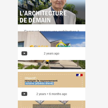
Comment penser une architecture à
la fois esthétique, écologique et
inclusive ?
2 years ago
Présentation du Pacte bois-
biosourcés Centre Val de Loire
2 years + 6 months ago